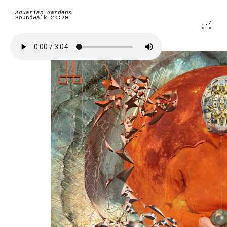
Aquarian Gardens
Soundwalk 20:20
../
<
>